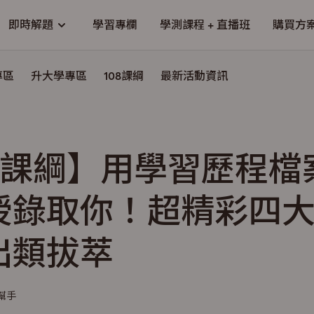
即時解題
學習專欄
學測課程 + 直播班
購買方
專區
升大學專區
108課綱
最新活動資訊
08課綱】用學習歷程檔
授錄取你！超精彩四
出類拔萃
小幫手