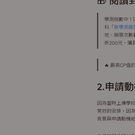
🎁 閱
學測倒數中！
科「
新學測黑
地、無限次數
折200元，購
🔥 最高C
2.申請
因為當時上傳學
常好的安排，因
背景與申請動機