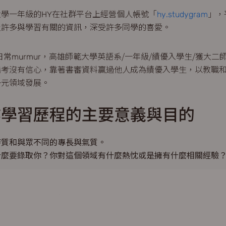
學一年級的HY在社群平台上經營個人帳號「
hy.studygram
」，
及許多與學習有關的資訊，深受許多同學的喜愛。
日常murmur，高雄師範大學英語系/一年級/績優入學生/獲大
指考沒有信心，靠著書審資料贏過他人成為績優入學生，以教職
多元領域發展。
作學習歷程的主要意義與目的
特質和與眾不同的專長與氣質。
什麼要錄取你？你對這個領域有什麼熱忱或是擁有什麼相關經驗