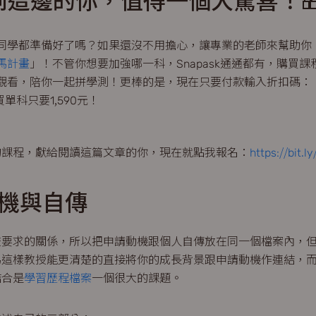
讀到這邊的你，值得一個大驚喜！
同學都準備好了嗎？如果還沒不用擔心，讓專業的老師來幫助你！S
馬計畫
」！不管你想要加強哪一科，Snapask通通都有，購買
觀看，陪你一起拼學測！更棒的是，現在只要付款輸入折扣碼：「H
買單科只要1,590元！
P值的課程，獻給閱讀這篇文章的你，現在就點我報名：
https://bit.l
動機與自傳
校要求的關係，所以把申請動機跟個人自傳放在同一個檔案內，
為這樣教授能更清楚的直接將你的成長背景跟申請動機作連結，
結合是
學習歷程檔案
一個很大的課題。