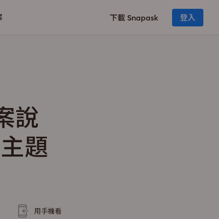
案
下載 Snapask
登入
案說
大主題
用手機看