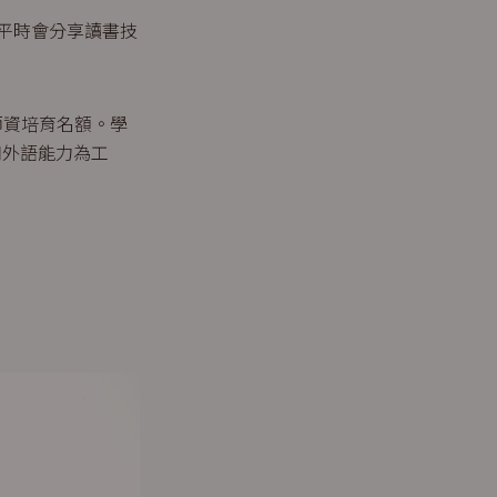
平時會分享讀書技
二師資培育名額。學
和外語能力為工
？