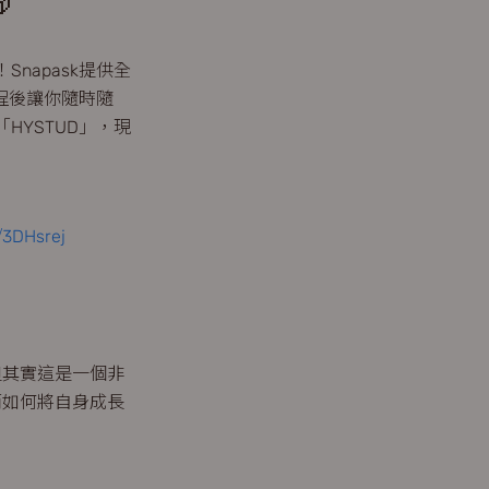

napask提供全
課程後讓你隨時隨
YSTUD」，現
y/3DHsrej
但其實這是一個非
而如何將自身成長