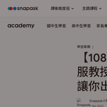
國中國文教材
國中英文教材
國中數學教材
國中社會教材
國中自然教材
高中國文教材
高中英文教材
高中數學教材
高中自然教材
高中社會教材
課綱新知
媒體報導
考生家長須知
升學資訊
教養心法
大學生活分享
科系介紹
生涯探索
個人申請
升學資訊
課綱新知
學習歷程檔案
教育現場
促銷活動
讀書方法
線上學習資源
主題書單
讀書方法
線上學習資源
校園生活
主題書單
親子溝通
親子成長
學習歷程檔案
課後進度班
主題課程
國中生學習
高中生學習
家長
學習專欄
【1
服教
讓你
Snapask
7 Jan 2022