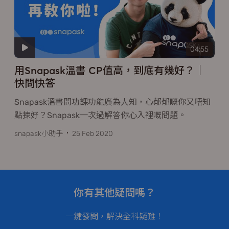
04:55
用Snapask溫書 CP值高，到底有幾好？｜
快問快答
Snapask溫書問功課功能廣為人知，心郁郁嘅你又唔知
點揀好？Snapask一次過解答你心入裡嘅問題。
snapask小助手
25 Feb 2020
你有其他疑問嗎？
一鍵發問，解決全科疑難！