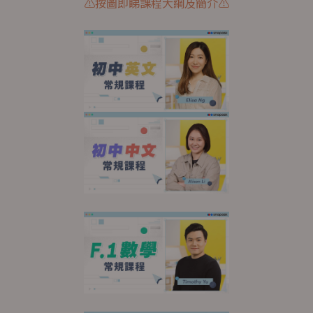
⚠️按圖即睇課程大綱及簡介⚠️