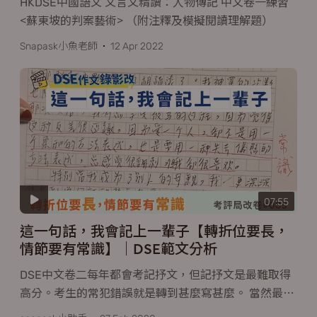
HKDSE中國語文 文言文精讀：人物傳記 中文卷一練習
<蘇東坡的判案藝術> （附注釋及模擬閱讀理解題）
Snapask小魚老師
12 Apr 2022
07:55
這一句話，我會記上一輩子【轉折位要長，
情節要有常識】｜DSE範文分析
DSE中文卷二每年都會考記抒文，但記抒文是最難取得
高分。考生的常犯錯誤就是轉到甚麼寫甚麼。 當然最
…