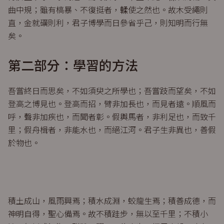
曲中規；雖有槁暴、不復挺者，輮使之然也。故木受繩則
直，金就礪則利，君子博學而日參省乎己，則知明而行無
矣。
第二部分：學習的方法
吾嘗終日而思矣，不如須臾之所學也；吾嘗跂而望矣，不如
登高之博見也。登高而招，臂非加長也，而見者遠。順風而
呼，聲非加疾也，而聞者彰。假輿馬者，非利足也，而致千
里；假舟楫者，非能水也，而絕江河。君子生非異也，善假
於物也。
積土成山，風雨興焉；積水成淵，蛟龍生焉；積善成德，而
神明自得，聖心備焉。故不積跬步，無以至千里；不積小