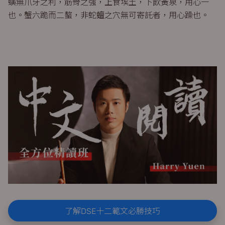
螾無爪牙之利，筋骨之強，上食埃土，下飲黃泉，用心一
也。蟹六跪而二螯，非蛇蟺之穴無可寄託者，用心躁也。
了解DSE十二範文必勝技巧