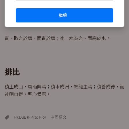
不積跬步，無以至千里；不積小流，無以成江海。
繼續
鍥而舍之，朽木不折；鍥而不舍，金石可鏤。
青，取之於藍，而青於藍；冰，水為之，而寒於水。
排比
積土成山，風雨興焉；積水成淵，蛟龍生焉；積善成德，而
神明自得，聖心備焉。
HKDSE (F.4 to F.6)
中國語文