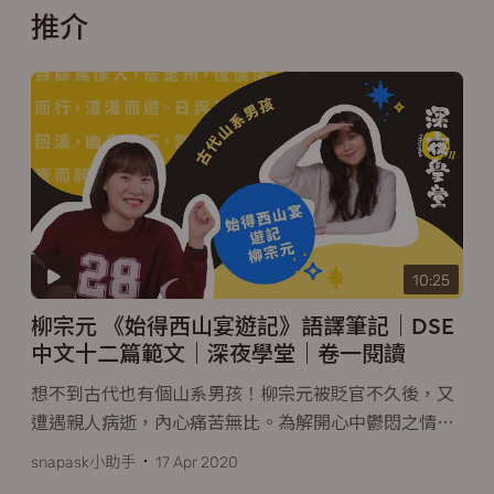
推介
10:25
柳宗元 《始得西山宴遊記》語譯筆記｜DSE
中文十二篇範文｜深夜學堂｜卷一閱讀
想不到古代也有個山系男孩！柳宗元被貶官不久後，又
遭遇親人病逝，內心痛苦無比。為解開心中鬱悶之情
…
snapask小助手
17 Apr 2020