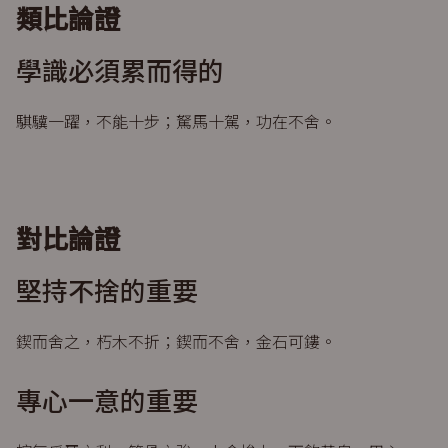
類比論證
學識必須累而得的
騏驥一躍，不能十步；駑馬十駕，功在不舍。
對比論證
堅持不捨的重要
鍥而舍之，朽木不折；鍥而不舍，金石可鏤。
專心一意的重要