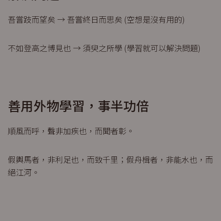
吾嘗跂而望矣 → 吾嘗終日而思矣 (空想是沒有用的)
不如登高之博見也 → 須臾之所學 (學習就可以解決問題)
善用外物學習，事半功倍
順風而呼，聲非加疾也，而聞者彰。
假輿馬者，非利足也，而致千里；假舟楫者，非能水也，而
絕江河。