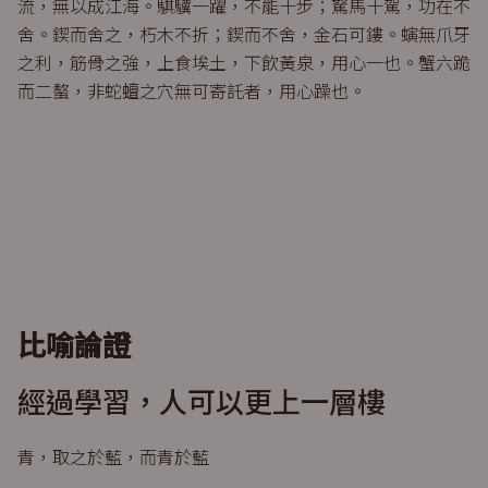
流，無以成江海。騏驥一躍，不能十步；駑馬十駕，功在不
舍。鍥而舍之，朽木不折；鍥而不舍，金石可鏤。螾無爪牙
之利，筋骨之強，上食埃土，下飲黃泉，用心一也。蟹六跪
而二螯，非蛇蟺之穴無可寄託者，用心躁也。
比喻論證
經過學習，人可以更上一層樓
青，取之於藍，而青於藍