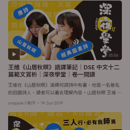
15:56
王維《山居秋暝》語譯筆記｜DSE 中文十二
篇範文賞析｜深夜學堂｜卷一閱讀
王維在《山居秋暝》演繹何謂詩中有畫，他是一名著名
的田園詩人，讀者可以畫去理解內容。山居秋暝 王維
…
snapask小助手
19 Jun 2019