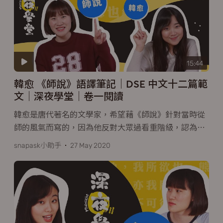
15:44
韓愈 《師說》語譯筆記｜DSE 中文十二篇範
文｜深夜學堂｜卷一閱讀
韓愈是唐代著名的文學家，希望藉《師說》針對當時從
師的風氣而寫的，因為他反對大眾過看重階級，認為
…
snapask小助手
27 May 2020