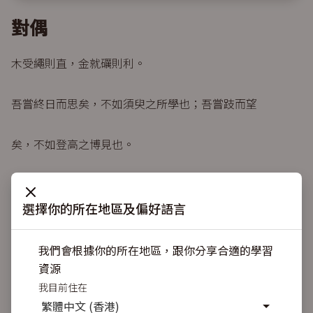
對偶
木受繩則直，金就礪則利。
吾嘗終日而思矣，不如須臾之所學也；吾嘗跂而望
矣，不如登高之博見也。
登高而招，臂非加長也，而見者遠。順風而呼，
選擇你的所在地區及偏好語言
聲非加疾也，而聞者彰。
我們會根據你的所在地區，跟你分享合適的學習
假輿馬者，非利足也，而致千里；假舟楫者，非能水也，而
資源
絕江河。
我目前住在
繁體中文 (香港)