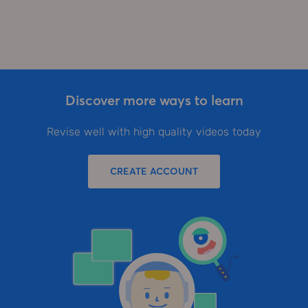
Discover more ways to learn
Revise well with high quality videos today
CREATE ACCOUNT