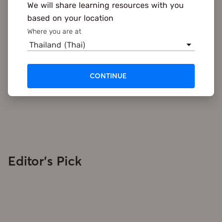
We will share learning resources with you
based on your location
Where you are at
HOW TO อายุยืน
Thailand (Thai)
นับวันจำนวนผู้สูงอายุจะมีมากขึ้นเรื่อย ๆ ลองสอดส่องดูพฤติกรรม
หรือกิจวัตรของผู้สูงอายุที่มีอายุอยู่อย่างยืนยาวแบ
…
CONTINUE
ทีมงาน Snapask
25 Nov 2022
Editor's Pick