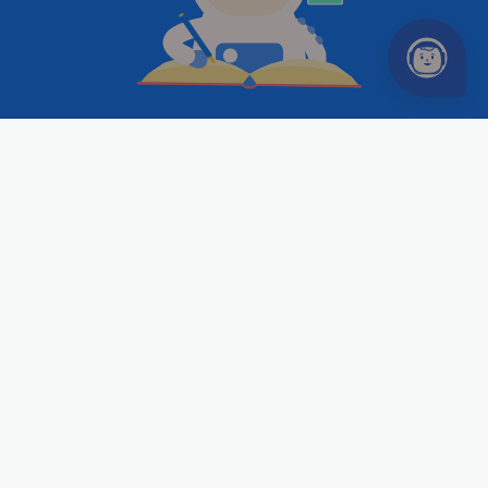
Thailand (Thai)
SERVICES
Intensive Course
New
Online tutoring
Academy
COMMUNITY