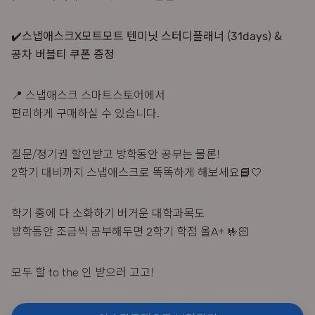
✔️스냅애스크X모트모트 텐미닛 스터디플래너 (31days) &
공차 버블티 쿠폰 증정
📍 스냅애스크 스마트스토어에서
편리하게 구매하실 수 있습니다.
질문/정기권 할인받고 방학동안 공부는 물론!
2학기 대비까지 스냅애스크로 똑똑하게 해보세요📘🤍
학기 중에 다 소화하기 버거운 대학과목도
방학동안 조금씩 공부해두면 2학기 학점 올A+ 🤟🏻
모두 할 to the 인 받으러 고고!