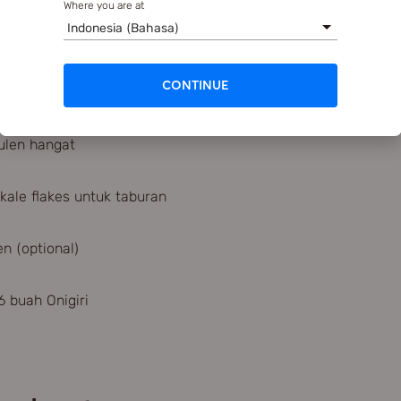
Where you are at
Indonesia (Bahasa)
se
CONTINUE
 laut
ulen hangat
ale flakes untuk taburan
en (optional)
 buah Onigiri