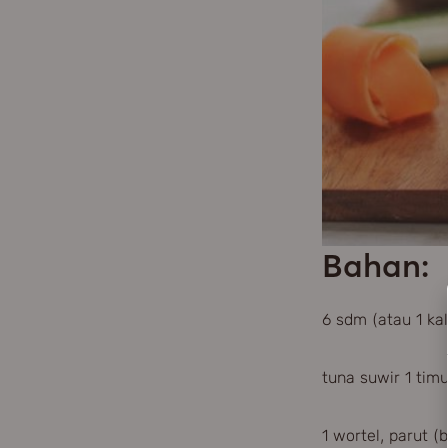
Bahan:
6 sdm (atau 1 ka
tuna suwir 1 tim
1 wortel, parut 