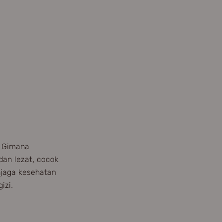
. Gimana
 dan lezat, cocok
njaga kesehatan
izi.