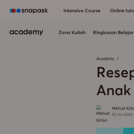
Info Penting
Jurusan Kuliah
Bekal Kuliah
Cerita Tutor
Fisika
Ekonomi
Sosiologi
Pengembangan Diri
Lifestyle
Orangtua
Tips Belajar
Inspiratif
Cerita Snapeer
Intensive Course
Online tut
Zona Kuliah
Ringkasan Belajar
Academy
Rese
Anak
Mikhail Kirt
30 Jun 2020