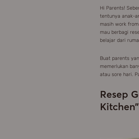
Hi Parents! Sebe
tentunya anak-a
masih work from 
mau berbagi res
belajar dari ruma
Buat parents yan
memerlukan bany
atau sore hari. P
Resep G
Kitchen”