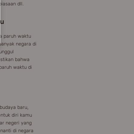
iasaan dll.
lu
ja paruh waktu
 banyak negara di
 unggul
astikan bahwa
paruh waktu di
 budaya baru,
ntuk diri kamu
uar negeri yang
nanti di negara