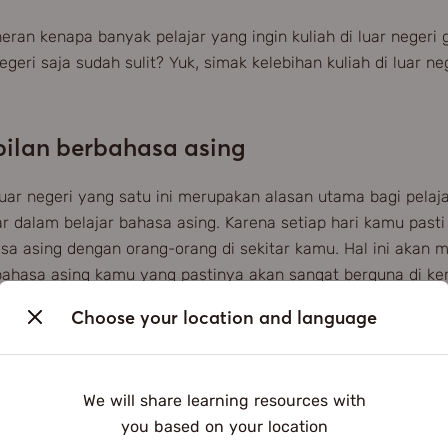
ran kenapa banyak pelajar yang ingin kuliah di luar negeri
egeri saja sudah sulit? Yuk, simak kelebihan kuliah di luar n
pilan berbahasa asing
 luar negeri yang satu ini merupakan alasan utama bagi pelaj
ar dalam belajar bahasa asing. Karena setiap hari kamu past
a asing dengan orang-orang di sekitar kamu. Hal ini akan m
hasa asing kamu yang pastinya akan sangat berguna di ke
Choose your location and language
n dengan orang-orang dari segala penj
egeri bukan hanya dapat memperluas jaringan pertemanan kam
We will share learning resources with
koneksi yang berguna untuk kamu mencari kerja nanti. Tida
you based on your location
 orang-orang dari segala penjuru dunia akan memberikan 