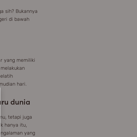
 ga sih? Bukannya
egeri di bawah
ar yang memiliki
i melakukan
elatih
mudian hari.
uru dunia
u, tetapi juga
k hanya itu,
pengalaman yang