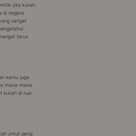
iki jika kuliah
a di negara
yang sangat
mengetahui
mangat terus
an kamu juga
k ke mana-mana
 kuliah di luar
at untuk pergi