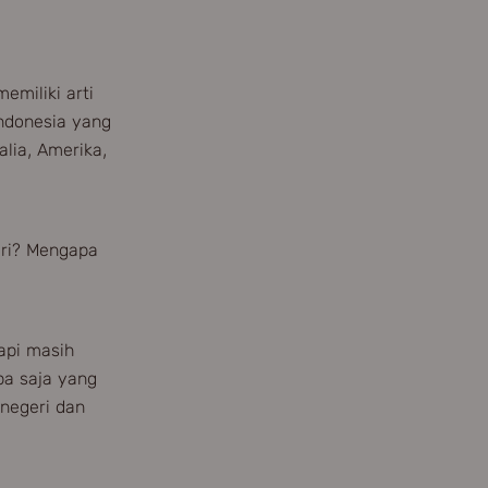
emiliki arti
Indonesia yang
alia, Amerika,
geri? Mengapa
api masih
apa saja yang
 negeri dan