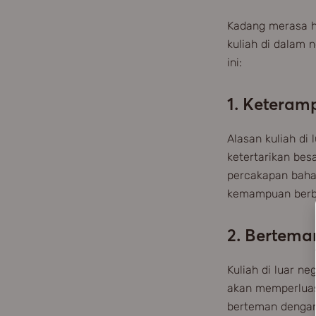
Kadang merasa he
kuliah di dalam n
ini:
1. Keteram
Alasan kuliah di
ketertarikan bes
percakapan bahas
kemampuan berba
2. Bertema
Kuliah di luar n
akan memperluas 
berteman dengan