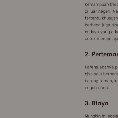
Kemampuan berba
di luar negeri. 
tertentu khusus
berbeda juga bi
budaya yang ada 
untuk mempelajar
2. Pertema
Karena adanya p
bisa saja berbed
bareng teman, ka
negeri nanti.
3. Biaya
Mungkin ini adal