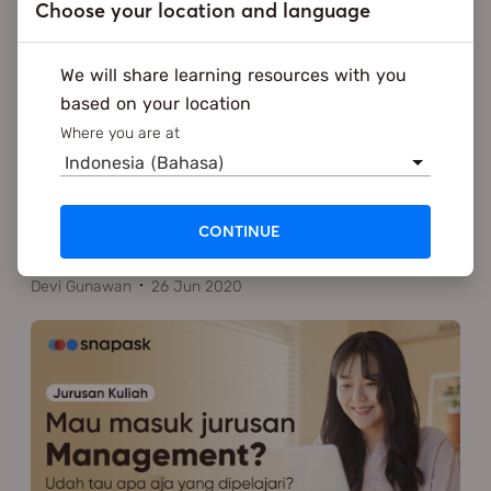
Choose your location and language
We will share learning resources with you
based on your location
Where you are at
5 Keuntungan Kuliah di Luar Negeri untuk
Indonesia (Bahasa)
Karir Kamu Nanti!
Kuliah di luar negeri bukan cuma punya nilai plus
CONTINUE
dari sisi bahasa asing yang dikuasai saja, tetapi b
…
Devi Gunawan
26 Jun 2020