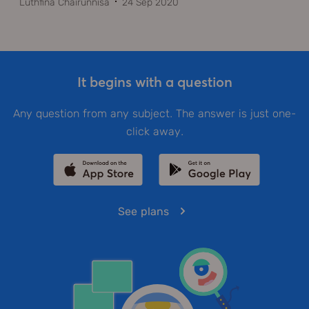
Luthfina Chairunnisa
24 Sep 2020
It begins with a question
Any question from any subject. The answer is just one-
click away.
See plans