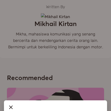
Written By
Mikhail Kirtan
Mikha, mahasiswa komunikasi yang senang
bercerita dan mendengarkan cerita orang lain.
Bermimpi untuk berkeliling Indonesia dengan motor.
Recommended