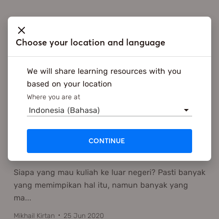
Recommended
Choose your location and language
We will share learning resources with you
based on your location
Where you are at
Indonesia (Bahasa)
CONTINUE
Mitos Kuliah di Luar Negeri
Siapa yang mau kuliah ke luar negeri? Pasti banyak
yang memimpikan hal itu, namun banyak yang
ma
…
Mikhail Kirtan
25 Jun 2020