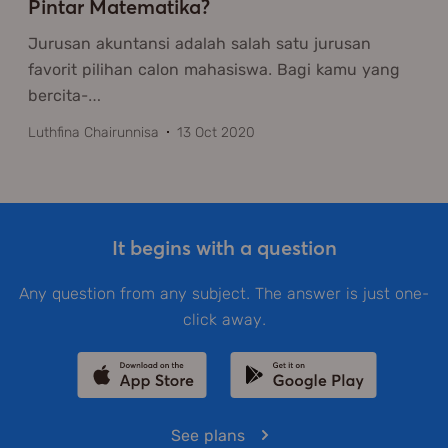
Pintar Matematika?
Jurusan akuntansi adalah salah satu jurusan
favorit pilihan calon mahasiswa. Bagi kamu yang
bercita-
…
Luthfina Chairunnisa
13 Oct 2020
It begins with a question
Any question from any subject. The answer is just one-
click away.
See plans