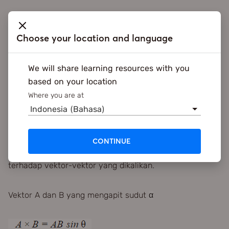
Perkalian dot menghasilkan besaran skalar atau “dot
product”
Choose your location and language
Untuk vektor A dan B yang mengapit sudut
α
We will share learning resources with you
based on your location
Where you are at
Indonesia (Bahasa)
Perkalian cross
CONTINUE
Perkalian cross menghasilkan vektor yang tegak lurus
terhadap vektor-vektor yang dikalikan.
Vektor A dan B yang mengapit sudut
α