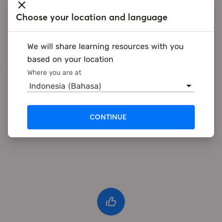
Choose your location and language
Itu dia penjelasan singkat tentang bullet journal,
We will share learning resources with you
menarik banget kan? Yuk, coba untuk membuat bullet
based on your location
journal sendiri! Kalau kamu ingin memulai untuk
Where you are at
membuat bullet journal namun masih bingung jurnal
Indonesia (Bahasa)
harian seperti apa yang cocok untuk kamu, kamu bisa
cek berbagai layout bullet journal yang menarik di
Pinterest atau Instagram. Semoga kamu bisa jadi lebih
CONTINUE
teratur ya dengan bullet journal ini!