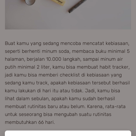
Buat kamu yang sedang mencoba mencatat kebiasaan,
seperti berhenti minum soda, membaca buku minimal 5
halaman, berjalan 10.000 langkah, sampai minum air
putih minimal 2 liter, kamu bisa membuat habit tracker,
jadi kamu bisa memberi checklist di kebiasaan yang
sedang kamu track, apakah kebiasaan tersebut berhasil
kamu lakukan di hari itu atau tidak. Jadi, kamu bisa
lihat dalam sebulan, apakah kamu sudah berhasil
membuat rutinitas baru atau belum. Karena, rata-rata
untuk seseorang bisa mengubah suatu rutinitas
membutuhkan 66 hari.