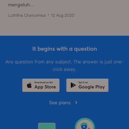
mengeluh
…
Luthfina Chairunnisa
12 Aug 2020
It begins with a question
Any question from any subject. The answer is just one-
click away.
See plans